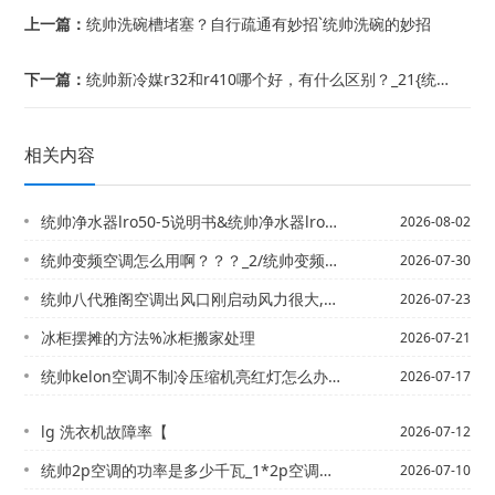
上一篇：
统帅洗碗槽堵塞？自行疏通有妙招`统帅洗碗的妙招
下一篇：
统帅新冷媒r32和r410哪个好，有什么区别？_21{统帅新妈妈别拒绝脂肪
相关内容
统帅净水器lro50-5说明书&统帅净水器lro50-5说明书已解答
2026-08-02
统帅变频空调怎么用啊？？？_2/统帅变频空调怎么用多少度最省电
2026-07-30
统帅八代雅阁空调出风口刚启动风力很大,突然不出风了,然后又一阵一阵的出风,风力-...
2026-07-23
冰柜摆摊的方法%冰柜搬家处理
2026-07-21
统帅kelon空调不制冷压缩机亮红灯怎么办-_2&统帅LG挂机空调制冷不正常是什...
2026-07-17
lg 洗衣机故障率【
2026-07-12
统帅2p空调的功率是多少千瓦_1*2p空调机氟利昂的压力应该是多少？_4
2026-07-10