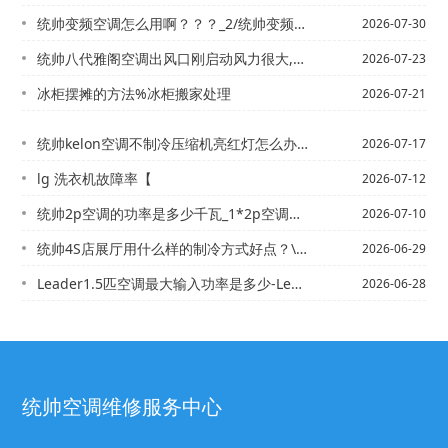
统帅变频空调怎么用啊？？？_2/统帅变频空调怎么用多少度最省电
2026-07-30
统帅八代雅阁空调出风口刚启动风力很大,突然不出风了,然后又一阵一阵的出风,风力-...
2026-07-23
冰柜摆摊的方法%冰柜搬家处理
2026-07-21
统帅kelon空调不制冷压缩机亮红灯怎么办-_2&统帅LG挂机空调制冷不正常是什...
2026-07-17
lg 洗衣机故障率【
2026-07-12
统帅2p空调的功率是多少千瓦_1*2p空调机氟利昂的压力应该是多少？_4
2026-07-10
统帅4S店展厅用什么样的制冷方式好点？\统帅05款帕萨特领驭1.8t空调热风怎么...
2026-06-29
Leader1.5匹空调最大输入功率是多少-Leader1.5自动豪华的昂克赛拉...
2026-06-28
统帅空调维修服务中心