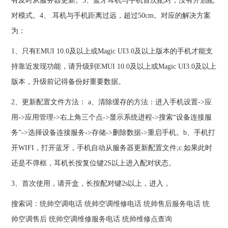
有及时从服务器更新。3、蓝牙耳机与手机首次配对，没有开启配
对模式。4、.耳机与手机距离过远，超过50cm。对应的解决方案
为：
1、只有EMUI 10.0及以上或Magic UI3.0及以上版本的手机才能支
持靠近发现功能，请升级到EMUI 10.0及以上或Magic UI3.0及以上
版本，升级前记得备份好重要数据。
2、更新配置文件方法： a、清除缓存的方法：进入手机设置->应
用->应用管理->右上角三个点->显示系统进程->搜索“设备连接服
务”->选择设备连接服务->存储->删除数据->重启手机。b、手机打
开WIFI，打开蓝牙，手机自动从服务器更新配置文件;c.如果此时
还是不弹框，耳机长按复位键2S以上进入配对状态。
3、首次使用，请开盒，长按配对键2s以上，进入，
搜索词：
统帅空调电话
统帅空调维修电话
统帅售后服务电话
统
帅空调售后
统帅空调维修服务电话
统帅维修点查询