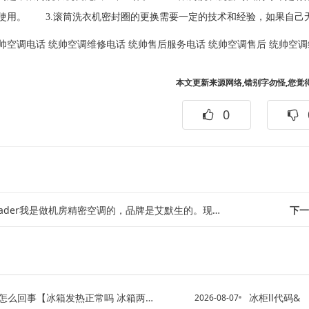
使用。 3.滚筒洗衣机密封圈的更换需要一定的技术和经验，如果自己
帅空调电话
统帅空调维修电话
统帅售后服务电话
统帅空调售后
统帅空调
本文更新来源网络,错别字勿怪,您觉
0
ader我是做机房精密空调的，品牌是艾默生的。现在遇到了一个问题。空调更换完...
下一
么回事【冰箱发热正常吗 冰箱两边很烫怎么回事
冰柜ll代码&
2026-08-07