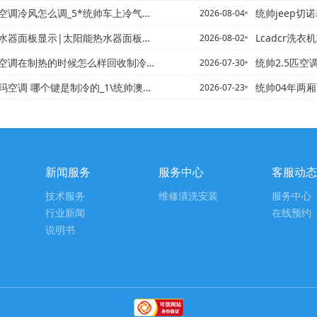
调冷风怎么调_5*统帅车上冷气怎么开_27
统帅jeep切诺基自由客空调
2026-08-04
水器面板显示|太阳能热水器面板显示
Lcadcr洗衣
2026-08-02
制热的时候怎么样回收制冷剂_1\统帅变频空调怎么开最省电
统帅2.5匹空调制冷输入功
2026-07-30
 哪个键是制冷的_1\统帅澳柯玛空调是代工生产吗
统帅04年两厢飞度制冷系统
2026-07-23
新闻服务
服务中心
客服动态
技术服务
维修清洗安装
服务中心
行业新闻
在线预约
说明书