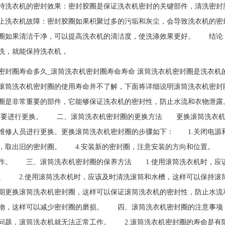
洗衣机的密封效果：密封胶圈是保证洗衣机密封的关键部件，清洗密封
洗衣机故障：密封胶圈如果积聚过多的污垢和灰尘，会导致洗衣机的密
圈如果清洁干净，可以提高洗衣机的清洁度，使洗涤效果更好。 结论
洗，就能保持洗衣机，
密封圈寿命多久_滚筒洗衣机密封圈寿命寿命 滚筒洗衣机密封圈是洗衣
滚筒洗衣机密封圈的使用寿命并不了解，下面将详细说明滚筒洗衣机密
圈是非常重要的部件，它能够保证洗衣机的密封性，防止水流和衣物泄露
就需要进行更换。 二、滚筒洗衣机密封圈的更换方法 更换滚筒洗衣机
维修人员进行更换。更换滚筒洗衣机密封圈的步骤如下： 1.关闭电源
，取出旧的密封圈。 4.安装新的密封圈，注意安装的方向和位置。 
作。 三、滚筒洗衣机密封圈的保养方法 1.使用滚筒洗衣机时，应
。 2.使用滚筒洗衣机时，应该及时清洗滚筒和水槽，这样可以保持滚
期更换滚筒洗衣机密封圈，这样可以保证滚筒洗衣机的密封性，防止水流
物，这样可以减少密封圈的磨损。 四、滚筒洗衣机密封圈的注意事项
问题，滚筒洗衣机就无法正常工作。 2.滚筒洗衣机密封圈的寿命是有