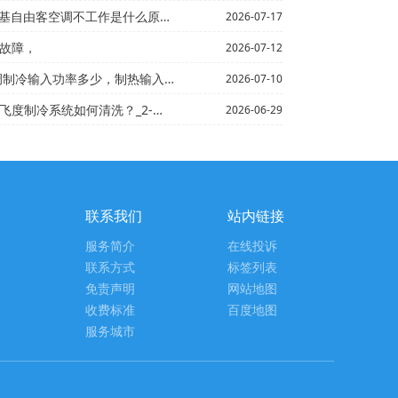
不工作是什么原因+统帅JHS移动空调怎么样，移动空调...
2026-07-17
机故障，
2026-07-12
率多少，制热输入功率多？~统帅2p 的二级能效 145...
2026-07-10
如何清洗？_2-统帅4s店一般换空调冷媒多少钱？_8
2026-06-29
联系我们
站内链接
服务简介
在线投诉
联系方式
标签列表
免责声明
网站地图
收费标准
百度地图
服务城市