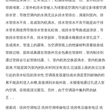
挂钩高度来调节。正常情况下，右侧应稍微低一些。室外机排水
管路堵塞。2.室外机排水管被人为堵塞或空调内污迹过多堵塞空调
排水管，导致空调内的水滴无法从排水管排出，滴落到室内。排
水管排水不良，造成室内机滴水。排水管排水不良可能是由于排
水管长期使用导致排水管老化松弛，或排水管弯曲成波浪状，导
致排水管排水不良。排水管损坏，导致露水顺着排水管孔流下，
造成滴水。管道上的露珠。当空调管路上的绝缘材料质量较差或
管路过细、损坏或暴露在管路外完全包裹住管路时，管内制冷剂
通过管路会引起管路结露。5、室内机热交换器滴水。室内机换热
器滴,可能是因为室内的队长时间没有清洁,过滤器上面的灰尘过多
引起的亲水铝箔的亲水性,空调蒸发器凝结成水滴是受到赃物的积
累不能及时进入水槽,直接滴到水箱外面，水慢慢地通过孔进入室
内空调。应彻底清洁翼箔。另外，由于空调器中氟利昂的缺
乏，。
搜索词：
统帅空调电话
统帅空调维修电话
统帅售后服务电话
统