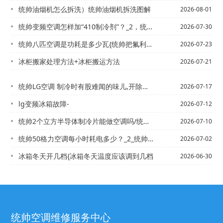
统帅油烟机怎么拆洗）统帅油烟机拆洗图解
2026-08-01
统帅变频空调怎样加“410制冷剂”？_2，统帅变频空调怎样设置才能得到省电效果
2026-07-30
统帅八匹空调是功耗是多少瓦{统帅把氟利昂直接加入水里，可以让其冷却吗
2026-07-23
冰柜搬家处理方法+冰柜搬运方法
2026-07-21
统帅LG空调 制冷时有股难闻的味儿,开除湿就没味道,不知道哪里坏了-*LG空调没...
2026-07-17
lg变频冰箱故障-
2026-07-12
统帅2个立方半导体制冷片能做空调吗/统帅2匹的变频空调和定频空调在20平米的房间...
2026-07-10
统帅50格力空调每小时耗电多少？_2_统帅50机的空调1小时用多少度电呢 这和型...
2026-07-02
冰箱冬天开几档{冰箱冬天温度应该调到几档
2026-06-30
统帅空调维修服务中心